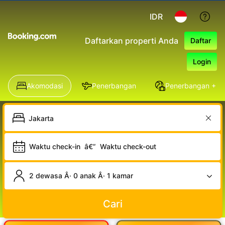
Supported by
E-SPORT gacor
IDR
Daftarkan properti Anda
Daftar
Login
Akomodasi
Penerbangan
Penerbangan + Ho
Waktu check-in
â€”
Waktu check-out
2 dewasa Â· 0 anak Â· 1 kamar
Cari