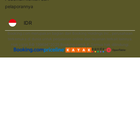
pelaporannya
IDR
Booking.com merupakan bagian dari Booking Holdings Inc., perusahaan
terkemuka di dunia untuk perjalanan online dan layanan terkait lainnya.
Hak cipta Â© 1996â€“2025 Booking.comâ„¢. Semua hak dilindungi.