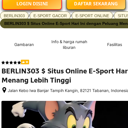
LOGIN DISINI
DAFTAR SEKARANG
BERLIN303
/
E-SPORT GACOR
/
E-SPORT ONLINE
/
SITU
BERLIN303 $ Situs Online E-Sport Hari Ini dengan Peluang Me
Info & harga rumah
Gambaran
Fasilitas
liburan
BERLIN303 $ Situs Online E-Sport Har
Menang Lebih Tinggi
Jalan Kebo Iwa Banjar Tampih Kangin, 82121 Tabanan, Indonesi
Setelah 
memesan, 
semua 
rincian 
akomodasi 
termasuk 