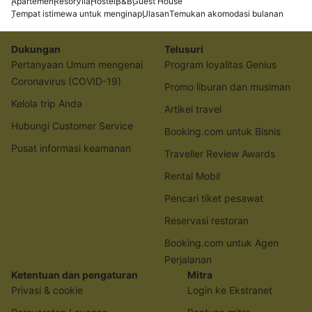
Apartemen
Resor
Vila
Hostel
B&B
Guest House
Tempat istimewa untuk menginap
Ulasan
Temukan akomodasi bulanan
Dukungan
Telusuri
Pertanyaan Umum mengenai
Program loyalitas Genius
Coronavirus (COVID-19)
Promo liburan dan musiman
Kelola trip Anda
Artikel travel
Hubungi Customer Service
Booking.com untuk Bisnis
Pusat informasi keamanan
Traveller Review Awards
Rental Mobil
Pencari tiket pesawat
Reservasi restoran
Booking.com untuk Agen
Perjalanan
Ketentuan dan pengaturan
Mitra
Privasi & cookie
Login ke Ekstranet