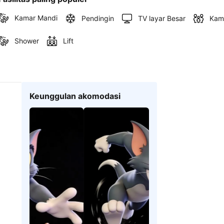
Kamar Mandi
Pendingin
TV layar Besar
Kam
Shower
Lift
Keunggulan akomodasi